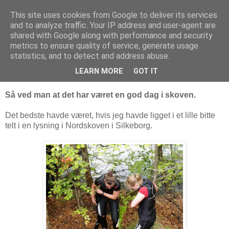
This site uses cookies from Google to deliver its services
and to analyze traffic. Your IP address and user-agent are
søndag den 30. maj 2010
shared with Google along with performance and security
Billeder eXtrem Maraton 2010
metrics to ensure quality of service, generate usage
statistics, and to detect and address abuse.
Når man kommer hjem omkring midnat en lørdag aften, og
LEARN MORE
GOT IT
kæresten pointere at man lugter lidt af Gnu.
Så ved man at det har været en god dag i skoven.
Det bedste havde været, hvis jeg havde ligget i et lille bitte
telt i en lysning i Nordskoven i Silkeborg.