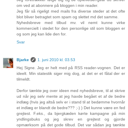
om ved at abonnere på bloggen i min reader.
Jeg får så rigeligt med mails fra diverse steder at det ofte
blot bliver betragtet som spam og slettet md det samme.
Nyhedsbreve med tilbud mv. vil nemt kunne virke
kommercielt i stedet for den personlige stil som bloggen er
og som jeg kan lide den for.
Svar
Bjarke
1. juni 2010 kl. 03.53
Hej Signe. Jeg er helt med på RSS reader-vognen. Det er
ideelt. Min statestik siger mig dog, at det er et fåtal der er
tilmeldt.
Derfor tænkte jeg over ideen med nyhedsbreve, til at skrive
ud når jeg selv mente at jeg havde begået et af de bedre
indlæg (hvis jeg altså selv er i stand til at bedømme hvornår
et indlæg er blandt de bedre??? ;-) ) Det kunne være en fed
grejtest. F.eks., da bjergkæden kørte kampagne på min
yndlingsbuks og jeg skrev en grejtest og gjorde
opmærksom på det gode tilbud. Det var sådan jeg tænkte