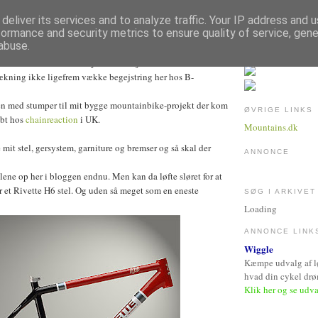
deliver its services and to analyze traffic. Your IP address and 
RIL 2007
formance and security metrics to ensure quality of service, gen
ig op!
abuse.
 efter at være kommet hjem fra arbejde kl 04:30.
ækning ikke ligefrem vække begejstring her hos B-
 med stumper til mit bygge mountainbike-projekt der kom
ØVRIGE LINKS
øbt hos
chainreaction
i UK.
Mountains.dk
 mit stel, gersystem, garniture og bremser og så skal der
ANNONCE
elene op her i bloggen endnu. Men kan da løfte sløret for at
r et Rivette H6 stel. Og uden så meget som en eneste
SØG I ARKIVET
Loading
ANNONCE LINK
Wiggle
Kæmpe udvalg af løb
hvad din cykel dr
Klik her og se udv