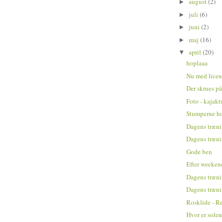
august
(2)
►
juli
(6)
►
juni
(2)
►
maj
(16)
►
april
(20)
▼
hoplaaa
Nu med licens
Der skrues på
Foto - kajak
Stumperne ho
Dagens træn
Dagens træn
Gode ben
Efter weeke
Dagens træn
Dagens træn
Rosklide - R
Hvor er sole