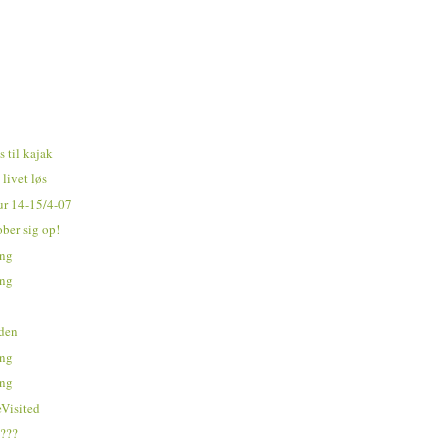
 til kajak
 livet løs
tur 14-15/4-07
ber sig op!
ing
ing
nden
ing
ing
eVisited
n???