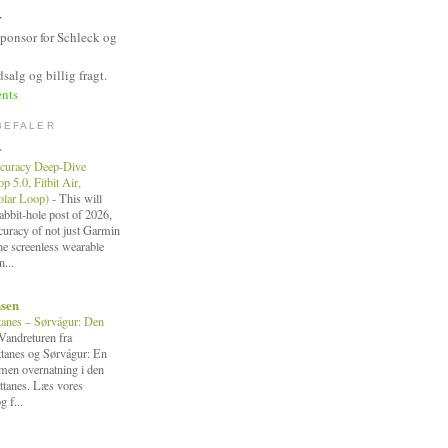
y
Sponsor for Schleck og
salg og billig fragt.
nts
BEFALER
r
curacy Deep-Dive
 5.0, Fitbit Air,
Polar Loop)
-
This will
bbit-hole post of 2026,
ccuracy of not just Garmin
the screenless wearable
n...
nsen
tanes – Sørvágur: Den
Vandreturen fra
ttanes og Sørvágur: En
, men overnatning i den
ttanes. Læs vores
g f...