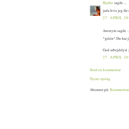
Bjarke
sagde ...
jada hvis jeg får
27. APRIL 20
Anonym sagde ..
*griiin* Du har jo
God arbejdslyst 
27. APRIL 20
Send en kommentar
Nyere opslag
Abonner på:
Kommentarer