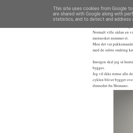
This site uses cookies from Google to 
FREDAG DEN 27. AP
are shared with Google along with per
Stumperne hober s
statistics, and to detect and address 
Blev vækket kl i i morges
Normalt ville sådan en v
mennesket nummer et.
Men det var pakkemanden
med de sidste småting k
Imorgen skal jeg så hente
bygges.
Jeg vil ikke remse alle d
cyklen bliver bygget ove
dimsedut fra Shimano.