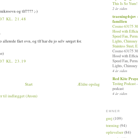
This Is So Yum
2 år siden
 mikroovn og tlf???? ;-)
traening4sjov 
07 KL. 21.48
familien
Cosmo 63175 30 
Hood with Efficie
.
Speed Fan, Perma
 allerede fået ovn, og tlf har du jo selv sørget for.
Lights, Chimney 
Stainless Steel, 
Cosmo 63175 30 
;o)
Hood with Efficie
Speed Fan, Perma
07 KL. 23.19
Lights, Chimney 
4 år siden
Red Kite Pray
Testing Podcast
Start
Ældre opslag
podcast
4 år siden
 til indlægget (Atom)
EMNER
grej
(109)
træning
(94)
oplevelser
(84)