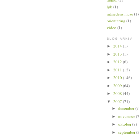
humor
(1)
løb
(1)
månedens muse
(1)
orientering
(1)
video
(1)
BLOG-ARKIV
2014
(1)
►
2013
(1)
►
2012
(6)
►
2011
(12)
►
2010
(146)
►
2009
(64)
►
2008
(44)
►
2007
(71)
▼
december
(7
►
november
(7
►
oktober
(8)
►
september
(
►