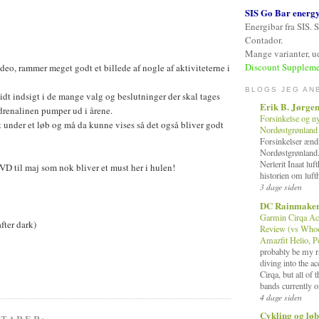
SIS Go Bar energ
Energibar fra SIS. 
Contador.
Mange varianter, ud
Discount Suppleme
eo, rammer meget godt et billede af nogle af aktiviteterne i
BLOGS JEG AN
dt indsigt i de mange valg og beslutninger der skal tages
Erik B. Jørge
adrenalinen pumper ud i årene.
Forsinkelse og n
t under et løb og må da kunne vises så det også bliver godt
Nordøstgrønland
Forsinkelser ændr
Nordøstgrønland
Nerlerit Inaat lu
 til maj som nok bliver et must her i hulen!
historien om luft
3 dage siden
DC Rainmake
Garmin Cirqa Ac
ter dark)
Review (vs Whoop
Amazfit Helio, 
probably be my ra
diving into the a
Cirqa, but all of 
bands currently o
4 dage siden
Cykling og løb
TARER: