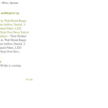
!
-
#fries, #potato
- multisport og
in. Wall Mount Range
nt Airflow, Ducted, 3-
nent Filters, LED
Style Over Stove Vent in
Exhaust
-
*New Product
in. Wall Mount Range
nt Airflow, Ducted, 3-
nent Filters, LED
Style Over Stov...
er
-
Hi this is a testing
Vis alle