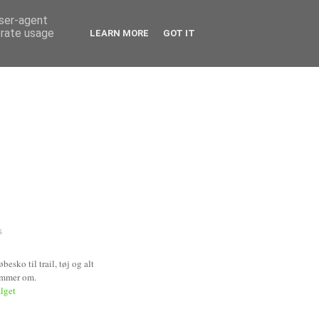
user-agent
erate usage
LEARN MORE
GOT IT
S
esko til trail, tøj og alt
ømmer om.
alget