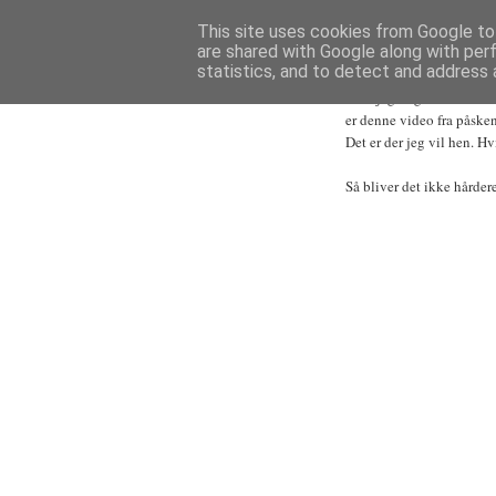
This site uses cookies from Google to 
ONSDAG DEN 11. AP
are shared with Google along with per
Jeg vil også være
statistics, and to detect and address 
Hvis jeg nogensinde har m
er denne video fra påske
Det er der jeg vil hen. Hv
Så bliver det ikke hårde