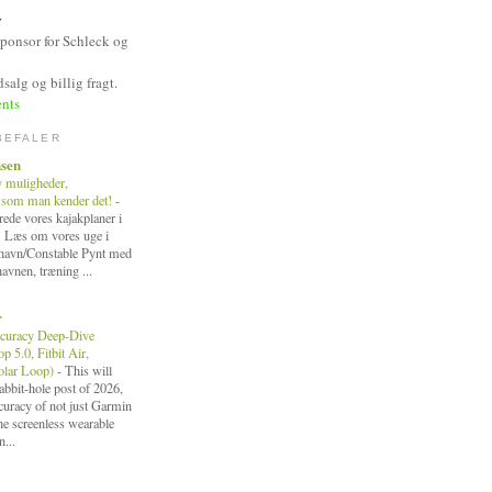
y
Sponsor for Schleck og
salg og billig fragt.
nts
BEFALER
nsen
y muligheder,
 som man kender det!
-
ede vores kajakplaner i
. Læs om vores uge i
fthavn/Constable Pynt med
havnen, træning ...
r
curacy Deep-Dive
 5.0, Fitbit Air,
Polar Loop)
-
This will
bbit-hole post of 2026,
ccuracy of not just Garmin
the screenless wearable
n...