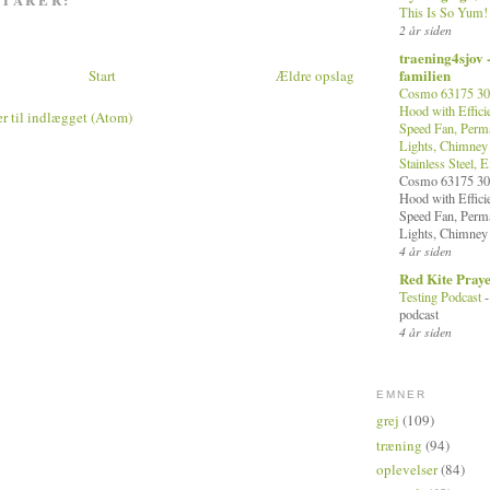
This Is So Yum
2 år siden
traening4sjov 
familien
Start
Ældre opslag
Cosmo 63175 30 
Hood with Efficie
 til indlægget (Atom)
Speed Fan, Perma
Lights, Chimney 
Stainless Steel, 
Cosmo 63175 30 
Hood with Efficie
Speed Fan, Perma
Lights, Chimney 
4 år siden
Red Kite Pray
Testing Podcast
podcast
4 år siden
EMNER
grej
(109)
træning
(94)
oplevelser
(84)