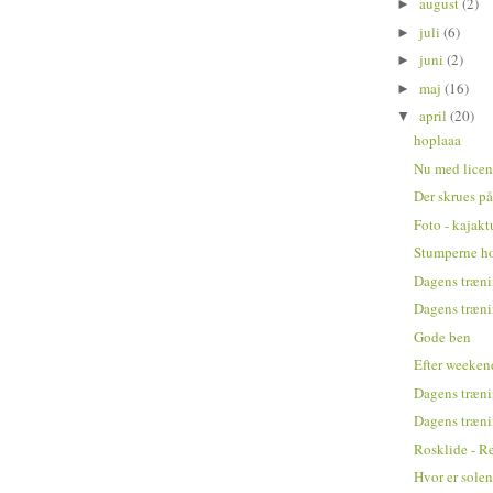
august
(2)
►
juli
(6)
►
juni
(2)
►
maj
(16)
►
april
(20)
▼
hoplaaa
Nu med licens
Der skrues på
Foto - kajak
Stumperne ho
Dagens træn
Dagens træn
Gode ben
Efter weeke
Dagens træn
Dagens træn
Rosklide - R
Hvor er sole