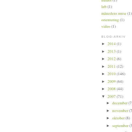
humor
(1)
løb
(1)
månedens muse
(1)
orientering
(1)
video
(1)
BLOG-ARKIV
2014
(1)
►
2013
(1)
►
2012
(6)
►
2011
(12)
►
2010
(146)
►
2009
(64)
►
2008
(44)
►
2007
(71)
▼
december
(7
►
november
(7
►
oktober
(8)
►
september
(
►