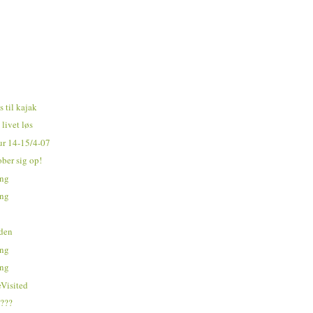
 til kajak
 livet løs
tur 14-15/4-07
ber sig op!
ing
ing
nden
ing
ing
eVisited
n???