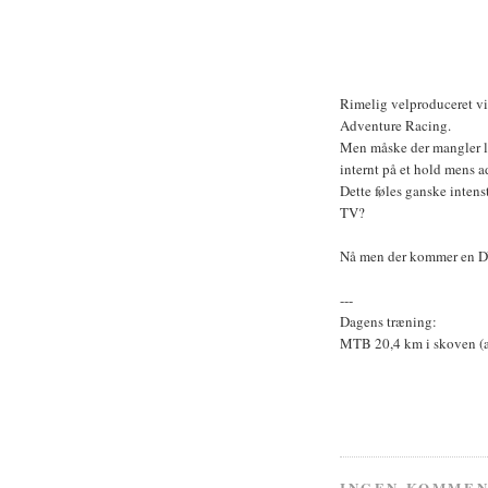
Rimelig velproduceret vid
Adventure Racing.
Men måske der mangler li
internt på et hold mens 
Dette føles ganske intens
TV?
Nå men der kommer en DVD
---
Dagens træning:
MTB 20,4 km i skoven (af
INGEN KOMMEN