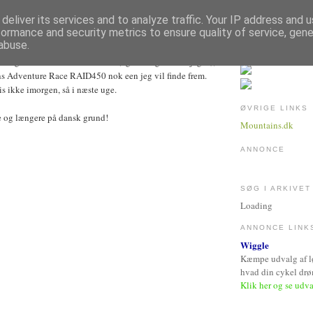
deliver its services and to analyze traffic. Your IP address and 
RIL 2007
formance and security metrics to ensure quality of service, gen
 med
abuse.
anglet motivation til at træne (og tro mig det har jeg!!!), så
ns Adventure Race RAID450 nok een jeg vil finde frem.
is ikke imorgen, så i næste uge.
ØVRIGE LINKS
re og længere på dansk grund!
Mountains.dk
ANNONCE
SØG I ARKIVET
Loading
ANNONCE LINK
Wiggle
Kæmpe udvalg af løb
hvad din cykel dr
Klik her og se udv