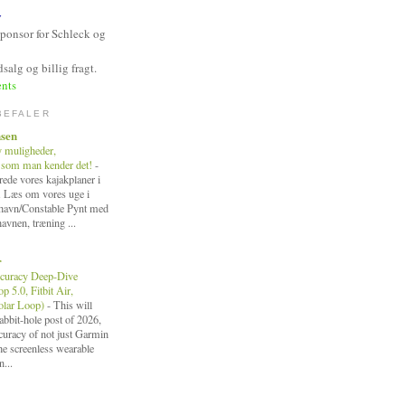
y
Sponsor for Schleck og
salg og billig fragt.
nts
BEFALER
nsen
y muligheder,
 som man kender det!
-
ede vores kajakplaner i
. Læs om vores uge i
fthavn/Constable Pynt med
havnen, træning ...
r
curacy Deep-Dive
 5.0, Fitbit Air,
Polar Loop)
-
This will
bbit-hole post of 2026,
ccuracy of not just Garmin
the screenless wearable
n...