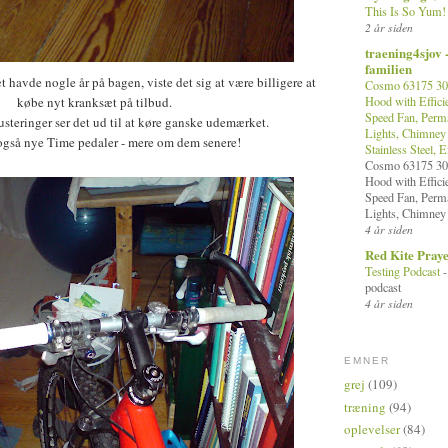
This Is So Yum
2 år siden
traening4sjov 
familien
havde nogle år på bagen, viste det sig at være billigere at
Cosmo 63175 30 
købe nyt kranksæt på tilbud.
Hood with Efficie
Speed Fan, Perma
justeringer ser det ud til at køre ganske udemærket.
Lights, Chimney 
gså nye Time pedaler - mere om dem senere!
Stainless Steel, 
Cosmo 63175 30 
Hood with Efficie
Speed Fan, Perma
Lights, Chimney 
4 år siden
Red Kite Pray
Testing Podcast
podcast
4 år siden
EMNER
grej
(109)
træning
(94)
oplevelser
(84)