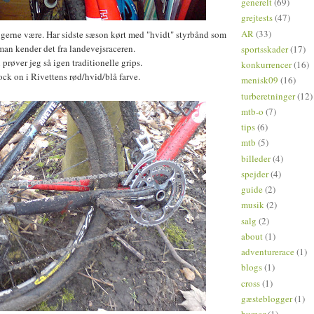
generelt
(69)
grejtests
(47)
AR
(33)
t gerne være. Har sidste sæson kørt med "hvidt" styrbånd som
man kender det fra landevejsraceren.
sportsskader
(17)
 prøver jeg så igen traditionelle grips.
konkurrencer
(16)
ck on i Rivettens rød/hvid/blå farve.
menisk09
(16)
turberetninger
(12)
mtb-o
(7)
tips
(6)
mtb
(5)
billeder
(4)
spejder
(4)
guide
(2)
musik
(2)
salg
(2)
about
(1)
adventurerace
(1)
blogs
(1)
cross
(1)
gæsteblogger
(1)