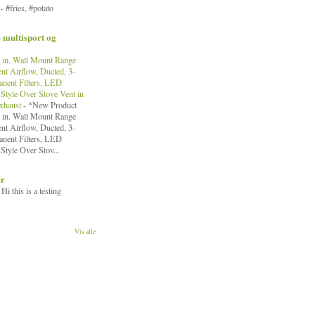
!
-
#fries, #potato
- multisport og
in. Wall Mount Range
nt Airflow, Ducted, 3-
nent Filters, LED
Style Over Stove Vent in
Exhaust
-
*New Product
in. Wall Mount Range
nt Airflow, Ducted, 3-
nent Filters, LED
Style Over Stov...
er
-
Hi this is a testing
Vis alle