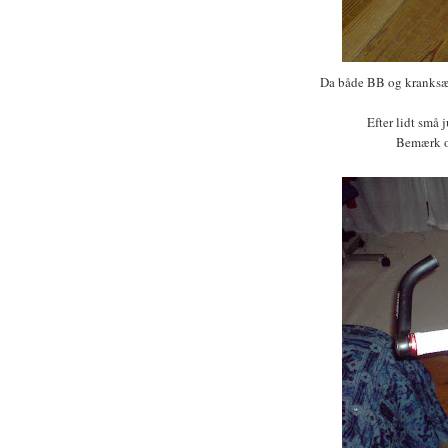
Da både BB og kranksæt 
Efter lidt små 
Bemærk o