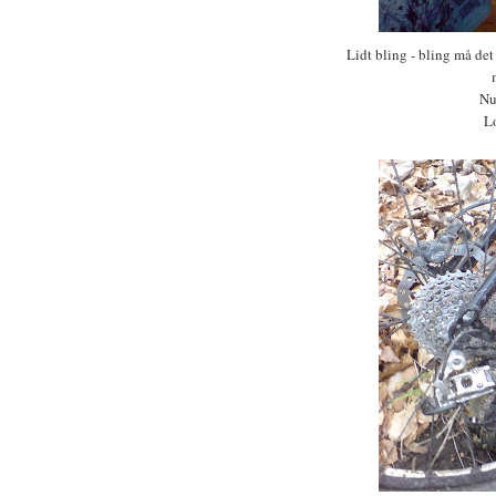
Lidt bling - bling må de
Nu
Lo