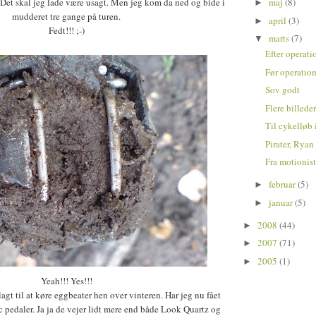
 Det skal jeg lade være usagt. Men jeg kom da ned og bide i
maj
(8)
►
mudderet tre gange på turen.
april
(3)
►
Fedt!!! ;-)
marts
(7)
▼
Efter operat
Før operatio
Sov godt
Flere billed
Til cykelløb
Pirater, Rya
Fra motionist 
februar
(5)
►
januar
(5)
►
2008
(44)
►
2007
(71)
►
2005
(1)
►
Yeah!!! Yes!!!
lagt til at køre eggbeater hen over vinteren. Har jeg nu fået
 pedaler. Ja ja de vejer lidt mere end både Look Quartz og