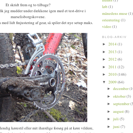
humor
(1)
Et skridt frem og to tilbage?
løb
(1)
fik jeg mudder under dækkene igen med et test-drive i
månedens muse
(1)
marselisborgskovene.
orientering
(1)
ed lidt finjustering af gear, så spiler det nye setup maks.
video
(1)
BLOG-ARKIV
2014
(1)
►
2013
(1)
►
2012
(6)
►
2011
(12)
►
2010
(146)
►
2009
(64)
▼
december
(1
►
oktober
(3)
►
september
(
►
august
(8)
►
juli
(5)
►
juni
(7)
►
endig kørestil eller mit ihærdige forsøg på at køre vildere,