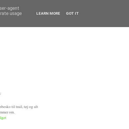
user-agent
erate usage
LEARN MORE
GOT IT
S
esko til trail, tøj og alt
ømmer om.
alget