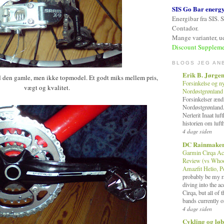
SIS Go Bar energ
Energibar fra SIS. 
Contador.
Mange varianter, ud
Discount Suppleme
BLOGS JEG AN
Erik B. Jørge
d den gamle, men ikke topmodel. Et godt miks mellem pris,
Forsinkelse og n
vægt og kvalitet.
Nordøstgrønland
Forsinkelser ændr
Nordøstgrønland
Nerlerit Inaat lu
historien om luft
4 dage siden
DC Rainmake
Garmin Cirqa Ac
Review (vs Whoop
Amazfit Helio, 
probably be my ra
diving into the a
Cirqa, but all of 
bands currently o
4 dage siden
Cykling og løb