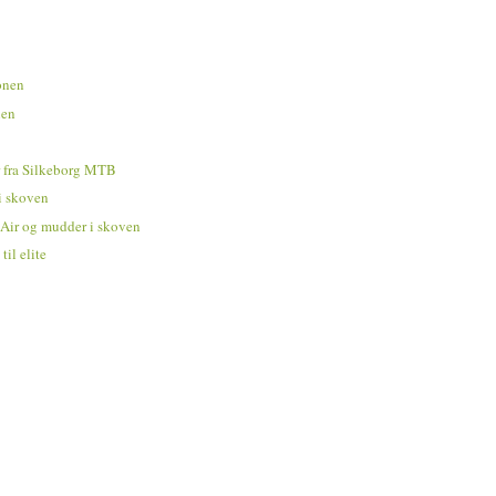
ionen
nen
er fra Silkeborg MTB
 i skoven
n Air og mudder i skoven
til elite