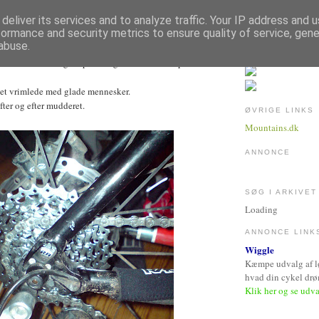
deliver its services and to analyze traffic. Your IP address and 
ARTS 2009
formance and security metrics to ensure quality of service, gen
abuse.
erationsbordet og ud på et noget mudret mtb-spor i
et vrimlede med glade mennesker.
efter og efter mudderet.
ØVRIGE LINKS
Mountains.dk
ANNONCE
SØG I ARKIVET
Loading
ANNONCE LINK
Wiggle
Kæmpe udvalg af løb
hvad din cykel dr
Klik her og se udv