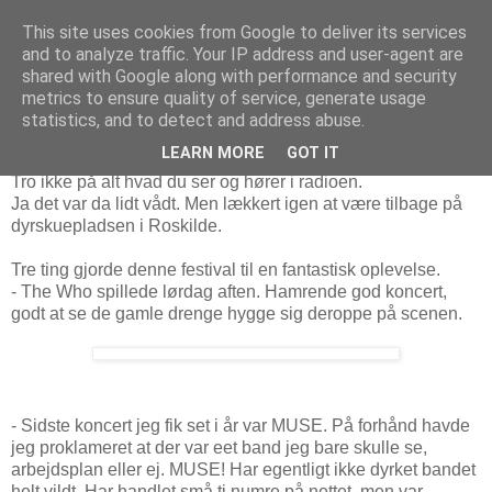
This site uses cookies from Google to deliver its services
and to analyze traffic. Your IP address and user-agent are
torsdag den 12. juli 2007
shared with Google along with performance and security
Roskilde Rockede
metrics to ensure quality of service, generate usage
statistics, and to detect and address abuse.
Hjemme igen efter Roskilde.
LEARN MORE
GOT IT
Tro ikke på alt hvad du ser og hører i radioen.
Ja det var da lidt vådt. Men lækkert igen at være tilbage på
dyrskuepladsen i Roskilde.
Tre ting gjorde denne festival til en fantastisk oplevelse.
- The Who spillede lørdag aften. Hamrende god koncert,
godt at se de gamle drenge hygge sig deroppe på scenen.
- Sidste koncert jeg fik set i år var MUSE. På forhånd havde
jeg proklameret at der var eet band jeg bare skulle se,
arbejdsplan eller ej. MUSE! Har egentligt ikke dyrket bandet
helt vildt. Har handlet små ti numre på nettet, men var