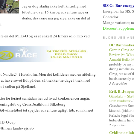
SIS Go Bar energ
Jeg er dog stadig ikke helt fortrolig med
Energibar fra SIS. 
løbeture over 15 km og adventure race er
Contador.
derfor, desværre må jeg sige, ikke en del af
Mange varianter, ud
.
Discount Suppleme
 køre en del MTB-O og så et enkelt 24 timers solo mtb ved
BLOGS JEG AN
DC Rainmake
Garmin Cirqa Ac
Review (vs Whoop
Amazfit Helio, 
probably be my ra
diving into the a
Cirqa, but all of 
rt Nordic24 i Hørsholm. Men det kolliderer med en afdeling
bands currently o
t have sovet lidt på den, så trækker tre dage i træk med
3 dage siden
 i sadlen på Sjælland.
Erik B. Jørge
Gásadalur – Slæt
ter for foråret ca. sådan her ud hvad konkurrencer angår:
store vandretur
-
æningsløb og CrossDuathlon i Silkeborg
Gásadalur til Slæ
lvøkseløbet (et spejder-adventure-agtigt-løb, som knæet
klassisk fjeldtur
forladte bygd Slæ
turberetning her o
MTB-O cup
2 uger siden
4timers landevejsløb
Cykling og løb