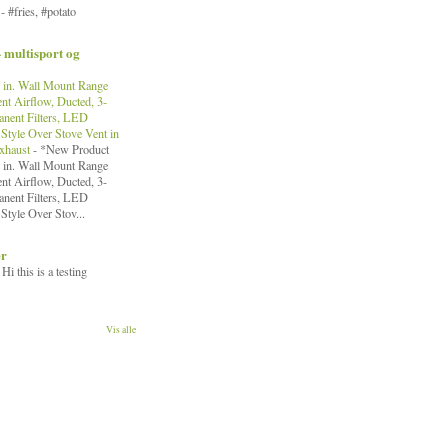
!
-
#fries, #potato
- multisport og
in. Wall Mount Range
nt Airflow, Ducted, 3-
nent Filters, LED
Style Over Stove Vent in
Exhaust
-
*New Product
in. Wall Mount Range
nt Airflow, Ducted, 3-
nent Filters, LED
Style Over Stov...
er
-
Hi this is a testing
Vis alle