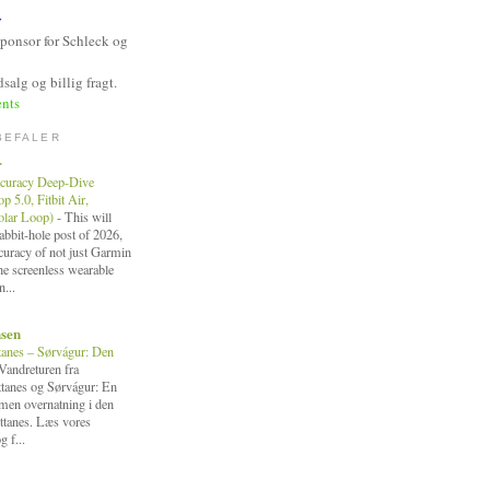
y
Sponsor for Schleck og
salg og billig fragt.
nts
BEFALER
r
curacy Deep-Dive
 5.0, Fitbit Air,
Polar Loop)
-
This will
bbit-hole post of 2026,
ccuracy of not just Garmin
the screenless wearable
n...
nsen
tanes – Sørvágur: Den
Vandreturen fra
ttanes og Sørvágur: En
, men overnatning i den
ttanes. Læs vores
g f...