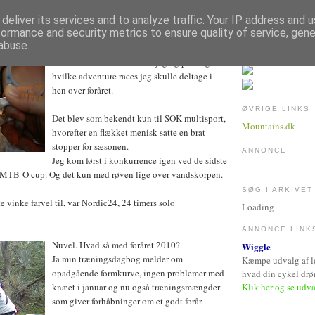
deliver its services and to analyze traffic. Your IP address and 
ANUAR 2010
formance and security metrics to ensure quality of service, gen
nlægning
abuse.
Sidste år ved denne tid sad jeg og planlagde
hvilke adventure races jeg skulle deltage i
hen over foråret.
ØVRIGE LINKS
Det blev som bekendt kun til SOK multisport,
Mountains.dk
hvorefter en flækket menisk satte en brat
stopper for sæsonen.
ANNONCE
Jeg kom først i konkurrence igen ved de sidste
e MTB-O cup. Og det kun med røven lige over vandskorpen.
SØG I ARKIVET
e vinke farvel til, var Nordic24, 24 timers solo
Loading
ANNONCE LINK
Nuvel. Hvad så med foråret 2010?
Wiggle
Ja min træningsdagbog melder om
Kæmpe udvalg af løb
opadgående formkurve, ingen problemer med
hvad din cykel dr
Klik her og se udv
knæet i januar og nu også træningsmængder
som giver forhåbninger om et godt forår.