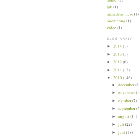
humor
(1)
løb
(1)
månedens muse
(1)
orientering
(1)
video
(1)
BLOG-ARKIV
2014
(1)
►
2013
(1)
►
2012
(6)
►
2011
(12)
►
2010
(146)
▼
december
(6
►
november
(
►
oktober
(7)
►
september
(
►
august
(14)
►
juli
(22)
►
juni
(18)
►