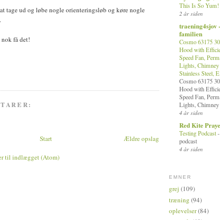
This Is So Yum
 at tage ud og løbe nogle orienteringsløb og køre nogle
2 år siden
.
traening4sjov 
familien
d nok få det!
Cosmo 63175 30 
Hood with Efficie
Speed Fan, Perma
Lights, Chimney 
Stainless Steel, 
Cosmo 63175 30 
Hood with Efficie
Speed Fan, Perma
TARER:
Lights, Chimney 
4 år siden
Red Kite Pray
Testing Podcast
Start
Ældre opslag
podcast
4 år siden
 til indlægget (Atom)
EMNER
grej
(109)
træning
(94)
oplevelser
(84)