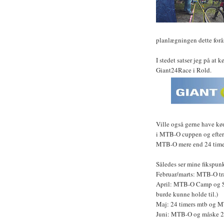
planlægningen dette forår
I stedet satser jeg på at
Giant24Race i Rold.
Ville også gerne have kø
i MTB-O cuppen og efter a
MTB-O mere end 24 timer
Således ser mine fikspunk
Februar/marts: MTB-O tr
April: MTB-O Camp og Sø
burde kunne holde til.)
Maj: 24 timers mtb og 
Juni: MTB-O og måske 2