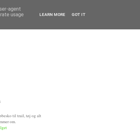
user-agent
erate usage
LEARN MORE
GOT IT
S
esko til trail, tøj og alt
ømmer om.
alget