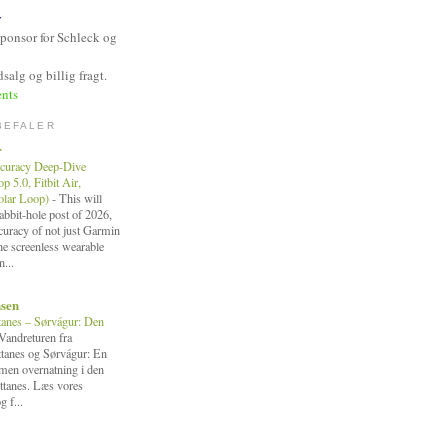
y
Sponsor for Schleck og
salg og billig fragt.
nts
BEFALER
r
curacy Deep-Dive
 5.0, Fitbit Air,
Polar Loop)
-
This will
bbit-hole post of 2026,
ccuracy of not just Garmin
the screenless wearable
n...
nsen
tanes – Sørvágur: Den
Vandreturen fra
ttanes og Sørvágur: En
, men overnatning i den
ttanes. Læs vores
g f...