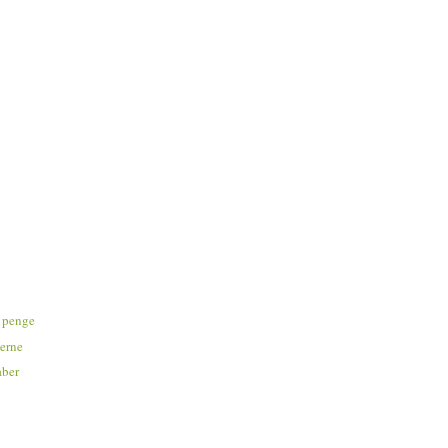
 penge
gerne
aber