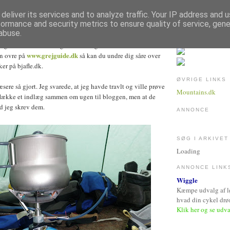
deliver its services and to analyze traffic. Your IP address and 
RIL 2011
formance and security metrics to ensure quality of service, gen
abuse.
ger herfra. Det er lang tid siden og hvis du endnu ikke er
www.grejguide.dk
n ovre på
så kan du undre dig såre over
ker på bjafle.dk.
ØVRIGE LINKS
æsere så gjort. Jeg svarede, at jeg havde travlt og ville prøve
Mountains.dk
flække et indlæg sammen om ugen til bloggen, men at de
d jeg skrev dem.
ANNONCE
SØG I ARKIVET
Loading
ANNONCE LINK
Wiggle
Kæmpe udvalg af løb
hvad din cykel dr
Klik her og se udv