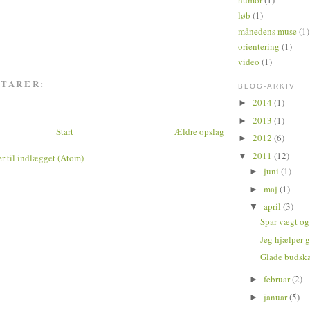
humor
(1)
løb
(1)
månedens muse
(1)
orientering
(1)
video
(1)
TARER:
BLOG-ARKIV
2014
(1)
►
2013
(1)
►
Start
Ældre opslag
2012
(6)
►
2011
(12)
▼
 til indlægget (Atom)
juni
(1)
►
maj
(1)
►
april
(3)
▼
Spar vægt og
Jeg hjælper 
Glade budsk
februar
(2)
►
januar
(5)
►