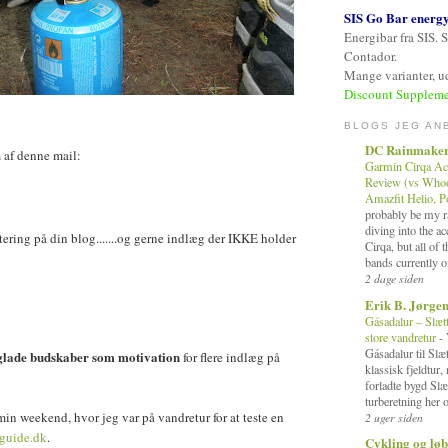
SIS Go Bar energ
Energibar fra SIS. 
Contador.
Mange varianter, ud
Discount Suppleme
BLOGS JEG AN
DC Rainmake
m af denne mail:
Garmin Cirqa Ac
Review (vs Whoop
Amazfit Helio, 
probably be my ra
diving into the a
tering på din blog.......og gerne indlæg der IKKE holder
Cirqa, but all of 
bands currently o
2 dage siden
Erik B. Jørge
Gásadalur – Slæt
store vandretur
-
Gásadalur til Slæ
lade budskaber som motivation
for flere indlæg på
klassisk fjeldtur
forladte bygd Slæ
turberetning her o
in weekend, hvor jeg var på vandretur for at teste en
2 uger siden
jguide.dk
.
Cykling og løb