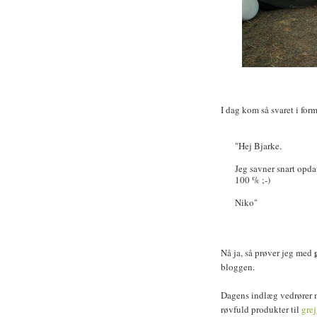
I dag kom så svaret i for
"Hej Bjarke.
Jeg savner snart opda
100 % ;-)
Niko"
g
Nå ja, så prøver jeg med
bloggen.
Dagens indlæg vedrører m
røvfuld produkter til
gre