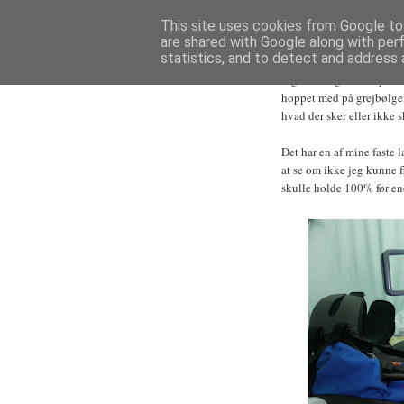
This site uses cookies from Google to 
TIRSDAG DEN 5. AP
are shared with Google along with per
Glade budskaber
statistics, and to detect and address 
Ingen dårlige undskyldnin
hoppet med på grejbølge
hvad der sker eller ikke s
Det har en af mine faste l
at se om ikke jeg kunne 
skulle holde 100% før en