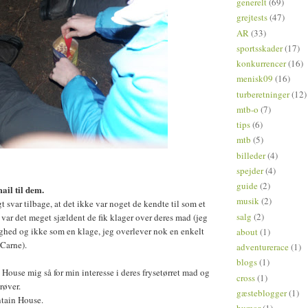
generelt
(69)
grejtests
(47)
AR
(33)
sportsskader
(17)
konkurrencer
(16)
menisk09
(16)
turberetninger
(12)
mtb-o
(7)
tips
(6)
mtb
(5)
billeder
(4)
spejder
(4)
guide
(2)
ail til dem.
musik
(2)
t svar tilbage, at det ikke var noget de kendte til som et
salg
(2)
var det meget sjældent de fik klager over deres mad (jeg
ighed og ikke som en klage, jeg overlever nok en enkelt
about
(1)
Carne).
adventurerace
(1)
blogs
(1)
ouse mig så for min interesse i deres frysetørret mad og
cross
(1)
røver.
gæsteblogger
(1)
ntain House.