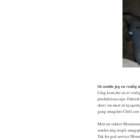
Så sendte jeg en venlig m
I dag kom der så et venlig
produktions-ups. Faktisk 
skrev nu mest af nysgerr
gang smagsløs Chili con 
Men nu takker Mountain H
sender mig nogle smagsp
Tak for god service Mou