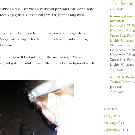
This Is So Yum
2 år siden
ikke en test. Det var en velkendt portion Chili con Carne
odukt jeg flere gange tidligere har guffet i mig med
traening4sjov 
familien
Cosmo 63175 30 
Hood with Efficie
oget galt. Den frysetørrede mad smagte af ingenting.
Speed Fan, Perma
. Meget mærkeligt. Havde de mon glemt at putte salt og
Lights, Chimney 
duktion.
Stainless Steel, 
Cosmo 63175 30 
Hood with Efficie
ik intet svar. Ikke fordi jeg ville brokke mig. Men af
Speed Fan, Perma
ar gået galt i produktionen. Mountain House hører ellers til
Lights, Chimney 
4 år siden
Red Kite Pray
Testing Podcast
podcast
4 år siden
EMNER
grej
(109)
træning
(94)
oplevelser
(84)