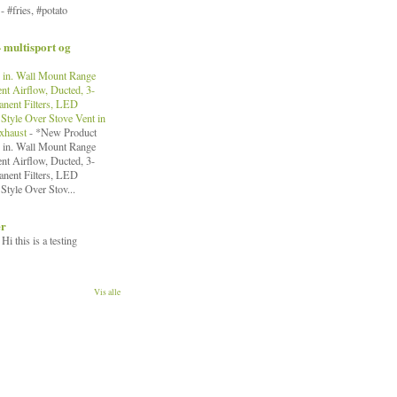
!
-
#fries, #potato
- multisport og
in. Wall Mount Range
nt Airflow, Ducted, 3-
nent Filters, LED
Style Over Stove Vent in
Exhaust
-
*New Product
in. Wall Mount Range
nt Airflow, Ducted, 3-
nent Filters, LED
Style Over Stov...
er
-
Hi this is a testing
Vis alle