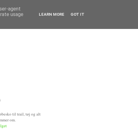
user-agent
erate usage
LEARN MORE
GOT IT
S
esko til trail, tøj og alt
ømmer om.
alget